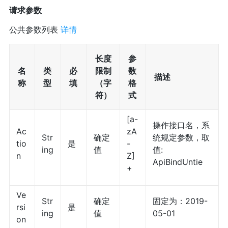
请求参数
公共参数列表
详情
长度
参
名
类
必
限制
数
描述
称
型
填
（字
格
符）
式
[a-
操作接口名，系
Ac
zA
Str
确定
统规定参数，取
tio
是
-
ing
值
值:
n
Z]
ApiBindUntie
+
Ve
Str
确定
固定为：2019-
rsi
是
ing
值
05-01
on