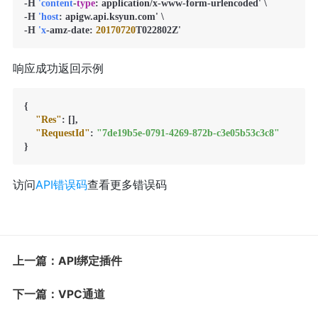
-H 
'content
-
type
: application/x-www-form-urlencoded' \

-H 
'host
: apigw.api.ksyun.com' \

-H 
'x
-amz-date: 
20170720
T022802Z'
响应成功返回示例
{
"Res"
:
[
]
,
"RequestId"
:
"7de19b5e-0791-4269-872b-c3e05b53c3c8"
}
访问
API错误码
查看更多错误码
上一篇：API绑定插件
下一篇：VPC通道