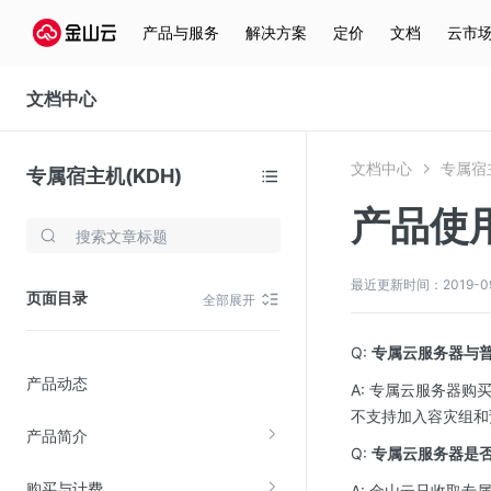
产品与服务
解决方案
定价
文档
云市
文档中心
文档中心
专属宿主
专属宿主机(KDH)
产品使
存储与云分发
文件存储KPFS
最近更新时间：2019-09-0
页面目录
全部展开
CDN
对象存储(KS3)
Q:
专属云服务器与
产品动态
云硬盘(EBS)
A: 专属云服务器
不支持加入容灾组和
文件存储KFS
产品简介
Q:
专属云服务器是
全站加速
购买与计费
A: 金山云只收取
在线迁移服务