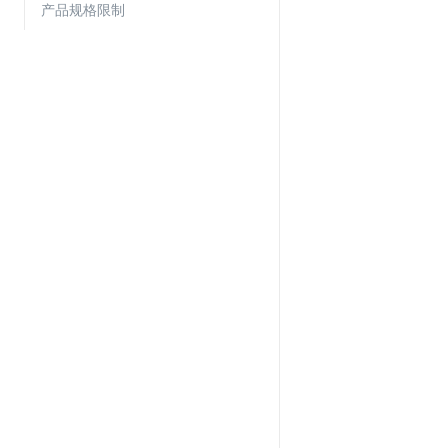
产品规格限制
Web应用防火墙(WAF)
密钥管理服务
SSL证书管理
云安全中心
应急响应
合规性
资质认证
欧盟数据保护条例（GDPR）