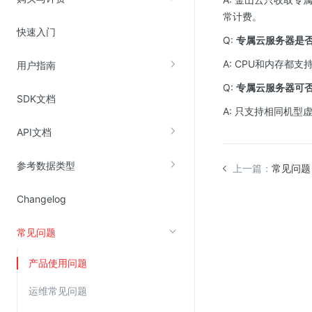
常计费。
快速入门
视频云服务
Q:
专属云服务器是
云直播(KLS)
A: CPU和内存都
用户指南
云转码(KET)
Q:
专属云服务器可
SDK文档
边缘节点计算
A: 只支持相同机型
API文档
云安全
参考数据类型
金山云云防火墙
上一篇：
常见问题
大模型应用防火墙
Changelog
渗透测试
常见问题
云堡垒机
高防IP(KAD)
产品使用问题
DDoS原生高防
运维常见问题
主机安全