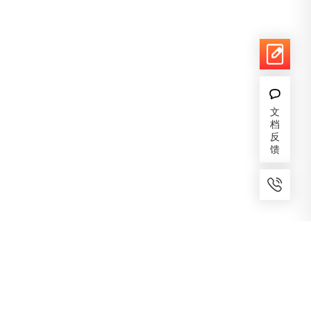
文
档
反
馈
7x24小时服务
免费备案