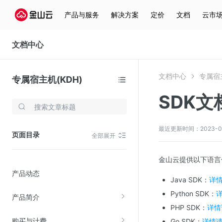
产品与服务
解决方案
定价
文档
云市
文档中心
文档中心
专属宿主
专属宿主机(KDH)
SDK文
存储与云分发
文件存储KPFS
最近更新时间：2023-09-1
页面目录
全部展开
CDN
对象存储(KS3)
金山云提供以下语言
产品动态
云硬盘(EBS)
Java SDK：
详
文件存储KFS
Python SDK：
产品简介
全站加速
PHP SDK：
详情
购买与计费
Go SDK：
详情
在线迁移服务