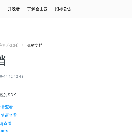
场
开发者
了解金山云
招标公告
热门搜索
云服务器
弹性IP
对象存储
IAM
机(KDH)
SDK文档
档
4 12:42:48
包的SDK：
情请查看
详情请查看
请查看
请查看