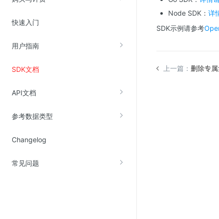
Node SDK：
详
快速入门
视频云服务
SDK示例请参考
Ope
云直播(KLS)
用户指南
云转码(KET)
上一篇：
删除专属
SDK文档
边缘节点计算
API文档
云安全
参考数据类型
金山云云防火墙
大模型应用防火墙
Changelog
渗透测试
常见问题
云堡垒机
高防IP(KAD)
DDoS原生高防
主机安全