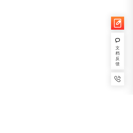
文
档
反
馈
7x24小时服务
免费备案