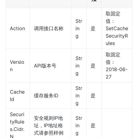
取固定
Str
值：
Action
调用接口名称
in
是
SetCache
g
SecurityR
ules
取固定
Str
Versio
值：
API版本号
in
是
n
2018-06-
g
27
Str
Cache
缓存服务ID
in
是
Id
g
Securi
安全规则IP地
Str
tyRule
址，IP地址格
in
是
s.Cidr.
式请参照样例
g
N