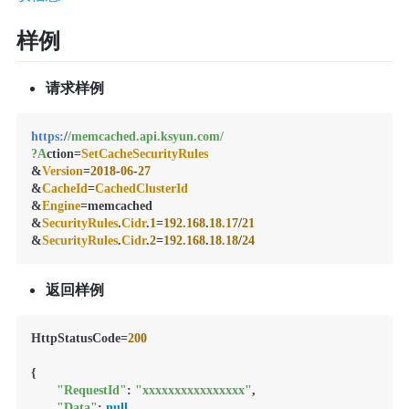
样例
请求样例
https:
/
/memcached.api.ksyun.com/
?A
ction=
SetCacheSecurityRules
&
Version
=
2018
-
06
-
27
&
CacheId
=
CachedClusterId
&
Engine
=memcached

&
SecurityRules
.
Cidr
.
1
=
192.168
.
18.17
/
21
&
SecurityRules
.
Cidr
.
2
=
192.168
.
18.18
/
24
返回样例
HttpStatusCode=
200
{

"RequestId"
: 
"xxxxxxxxxxxxxxxx"
,

"Data"
: 
null