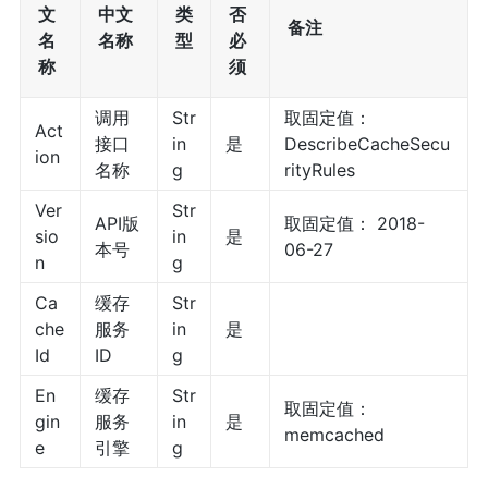
文
中文
类
否
备注
名
名称
型
必
称
须
调用
Str
取固定值：
Act
接口
in
是
DescribeCacheSecu
ion
名称
g
rityRules
Ver
Str
API版
取固定值： 2018-
sio
in
是
本号
06-27
n
g
Ca
缓存
Str
che
服务
in
是
Id
ID
g
En
缓存
Str
取固定值：
gin
服务
in
是
memcached
e
引擎
g