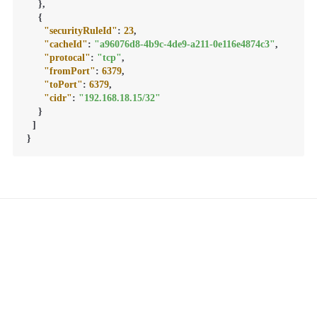
}
,
{
"securityRuleId"
:
23
,
"cacheId"
:
"a96076d8-4b9c-4de9-a211-0e116e4874c3"
,
"protocal"
:
"tcp"
,
"fromPort"
:
6379
,
"toPort"
:
6379
,
"cidr"
:
"192.168.18.15/32"
}
]
}