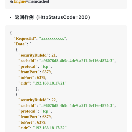
&
Engine
返回样例（HttpStatusCode=200）
{
"RequestId"
:
"xxxxxxxxxxx"
,
"Data"
:
[
{
"securityRuleId"
:
21
,
"cacheId"
:
"a96076d8-4b9c-4de9-a211-0e116e4874c3"
,
"protocal"
:
"tcp"
,
"fromPort"
:
6379
,
"toPort"
:
6379
,
"cidr"
:
"192.168.18.17/21"
}
,
{
"securityRuleId"
:
22
,
"cacheId"
:
"a96076d8-4b9c-4de9-a211-0e116e4874c3"
,
"protocal"
:
"tcp"
,
"fromPort"
:
6379
,
"toPort"
:
6379
,
"cidr"
:
"192.168.18.17/32"