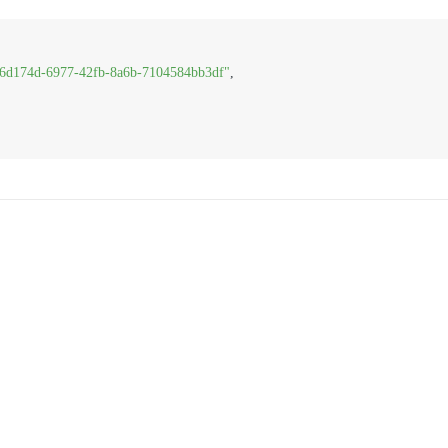
6d174d-6977-42fb-8a6b-7104584bb3df"
,