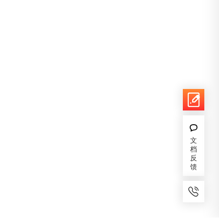
文
档
反
馈