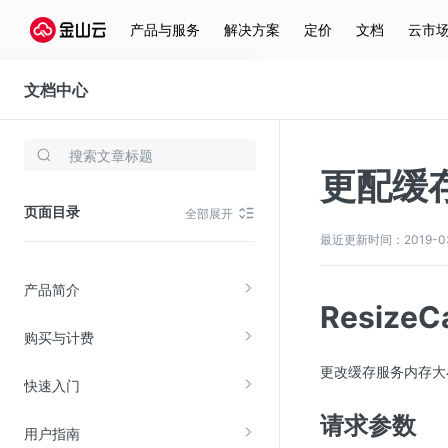
产品与服务
解决方案
定价
文档
云市
文档中心
云数据库Memcached
存储与云分发
更配缓
文件存储KPFS
页面目录
全部展开
CDN
最近更新时间：2019-03-1
对象存储(KS3)
产品简介
云硬盘(EBS)
ResizeC
文件存储KFS
购买与计费
全站加速
更改缓存服务内存大
快速入门
在线迁移服务
请求参数
用户指南
视频云服务