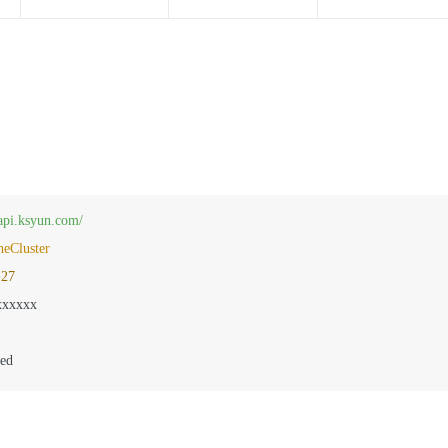
pi.ksyun.com/
heCluster
-
27
xxxxx
