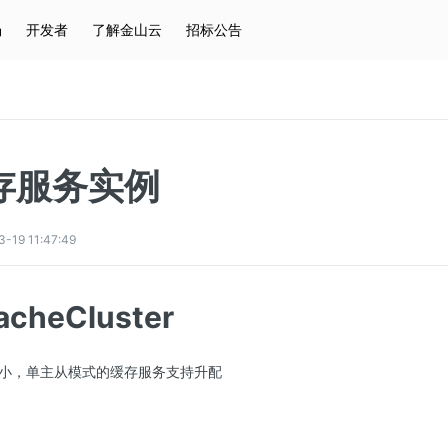
场
开发者
了解金山云
招标公告
热门搜索
云服务器
弹性IP
对象存储
IAM
存服务实例
9 11:47:49
acheCluster
小，单主从模式的缓存服务支持升配