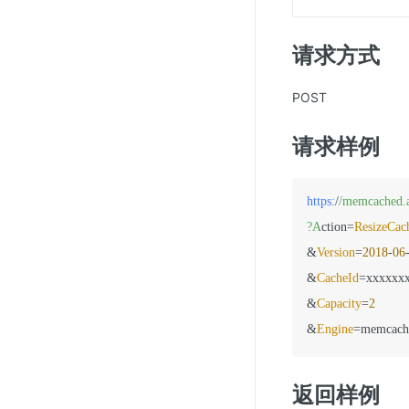
SSL证书管理
云安全中心
请求方式
应急响应
POST
合规性
请求样例
资质认证
欧盟数据保护条例（GDPR）
https:
/
/memcached.a
?A
ction=
ResizeCac
&
Version
=
2018
-
06
&
CacheId
=xxxxxxx
&
Capacity
=
2
&
Engine
返回样例