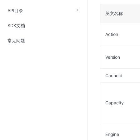
云直播(KLS)
API目录
英文名称
云转码(KET)
SDK文档
边缘节点计算
Action
常见问题
云安全
金山云云防火墙
Version
大模型应用防火墙
CacheId
渗透测试
云堡垒机
高防IP(KAD)
Capacity
DDoS原生高防
主机安全
Web应用防火墙(WAF)
Engine
密钥管理服务