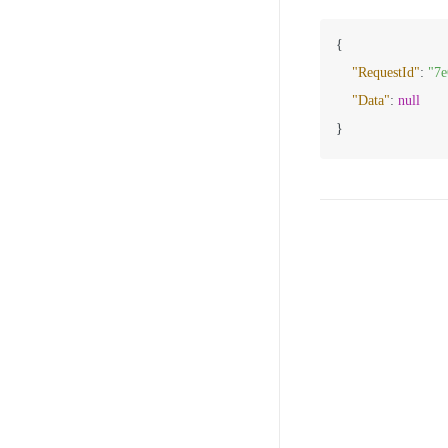
{
"RequestId"
:
"7e
"Data"
:
null
}