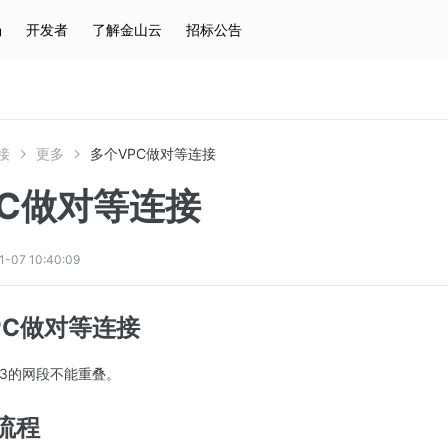
场
开发者
了解金山云
招标公告
热门搜索
云服务器
弹性IP
对象存储
IAM
接
更多
多个VPC做对等连接
PC做对等连接
7 10:40:09
PC做对等连接
PC3的网段不能重叠。
流程