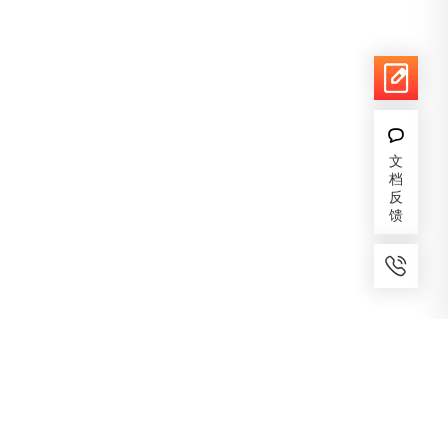
文
档
反
馈
7x24小时服务
免费备案