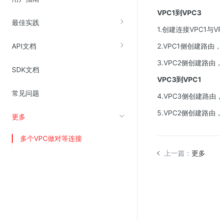
VPC1到VPC3
最佳实践
视频云服务
1.创建连接VPC1与
云直播(KLS)
API文档
2.VPC1侧创建路由
云转码(KET)
3.VPC2侧创建路由
SDK文档
边缘节点计算
VPC3到VPC1
常见问题
4.VPC3侧创建路由
云安全
5.VPC2侧创建路由
更多
金山云云防火墙
大模型应用防火墙
多个VPC做对等连接
渗透测试
上一篇：
更多
云堡垒机
高防IP(KAD)
DDoS原生高防
主机安全