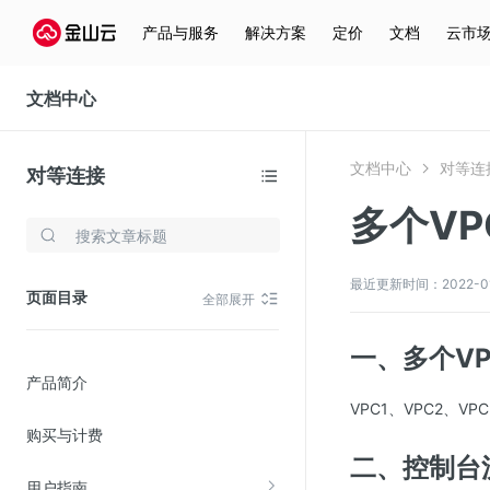
产品与服务
解决方案
定价
文档
云市
文档中心
文档中心
对等连
对等连接
多个V
存储与云分发
文件存储KPFS
最近更新时间：2022-01-0
页面目录
全部展开
CDN
对象存储(KS3)
一、多个V
产品简介
云硬盘(EBS)
VPC1、VPC2、V
文件存储KFS
购买与计费
全站加速
二、控制台
用户指南
在线迁移服务