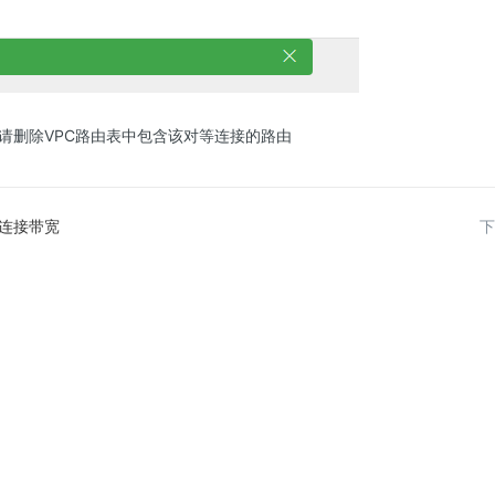
请删除VPC路由表中包含该对等连接的路由
连接带宽
下