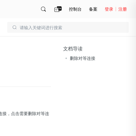
控制台
备案
登录
注册
账号管理
账单
文档导读
删除对等连接
连接，点击需要删除对等连