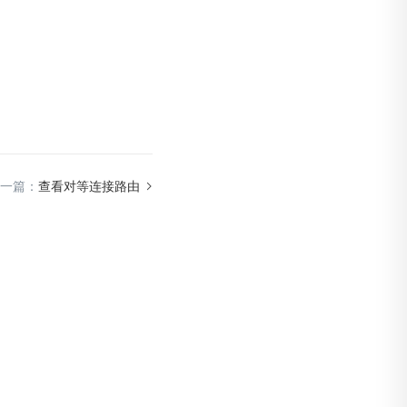
一篇：
查看对等连接路由