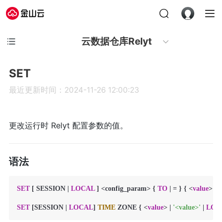
云数据仓库Relyt
SET
最近更新时间：2024-11-26 12:00:23
更改运行时 Relyt 配置参数的值。
语法
SET
 [ SESSION 
|
LOCAL
 ] 
<
config_param
>
 { 
TO
|
=
 } { 
<
value
>
|
'
SET
 [SESSION 
|
LOCAL
] 
TIME
 ZONE { 
<
value
>
|
'<value>'
|
LOC