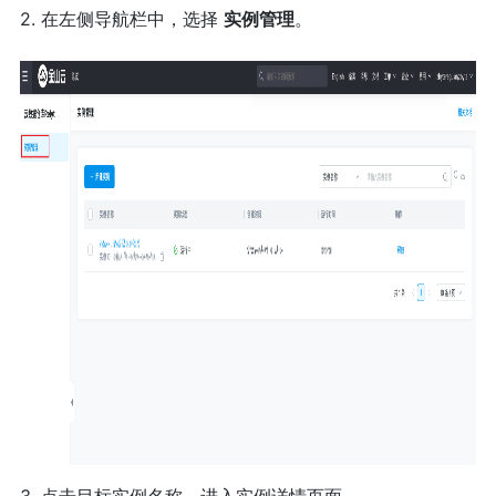
2. 在左侧导航栏中，选择
实例管理
。
3. 点击目标实例名称，进入实例详情页面。