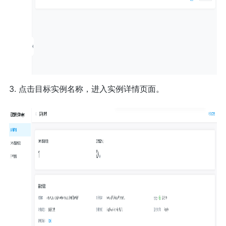
3. 点击目标实例名称，进入实例详情页面。