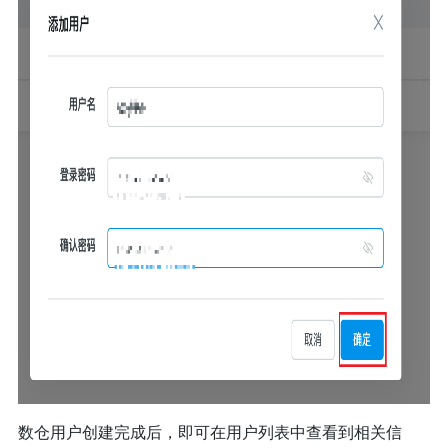
数仓用户创建完成后，即可在用户列表中查看到相关信