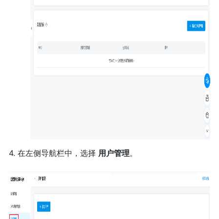
4. 在左侧导航栏中，选择
用户管理
。