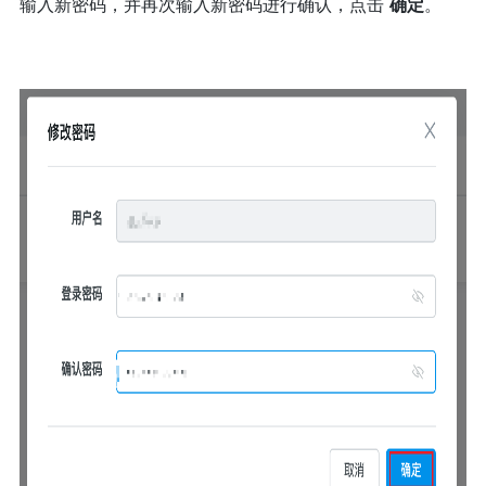
输入新密码，并再次输入新密码进行确认，点击
确定
。