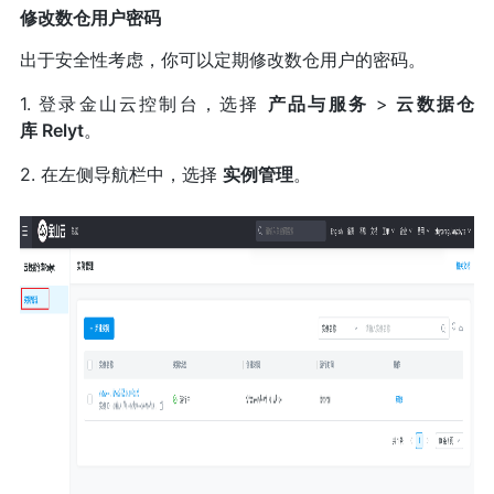
修改数仓用户密码
出于安全性考虑，你可以定期修改数仓用户的密码。
1. 登录金山云控制台，选择
产品与服务
>
云数据仓
库 Relyt
。
2. 在左侧导航栏中，选择
实例管理
。