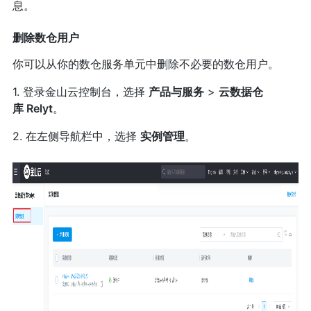
息。
删除数仓用户
你可以从你的数仓服务单元中删除不必要的数仓用户。
1. 登录金山云控制台，选择
产品与服务
>
云数据仓
库 Relyt
。
2. 在左侧导航栏中，选择
实例管理
。