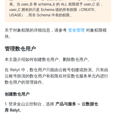
表。当 user_B 将 schema_b 的 ALL 权限授予 user_C 后，
user_C 拥有的只是 Schema 级的所有权限（CREATE、
USAGE），而非 Schema 中表的权限。
关于对象权限的详细信息，请参考
安全管理
对象权限模
块。
管理数仓用户
本主题介绍如何创建数仓用户、删除数仓用户。
在 Relyt 中，数仓用户只能由云账号创建或扮演。只有由
云账号扮演的数仓用户有权限在对应数仓服务单元内进行
数仓用户的管理操作。
创建数仓用户
1. 登录金山云控制台，选择
产品与服务
>
云数据仓
库 Relyt
。