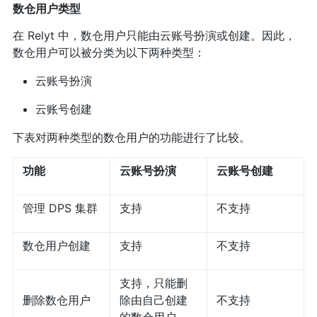
数仓用户类型
在 Relyt 中，数仓用户只能由云账号扮演或创建。因此，
数仓用户可以被分类为以下两种类型：
云账号扮演
云账号创建
下表对两种类型的数仓用户的功能进行了比较。
功能
云账号扮演
云账号创建
管理 DPS 集群
支持
不支持
数仓用户创建
支持
不支持
支持，只能删
删除数仓用户
除由自己创建
不支持