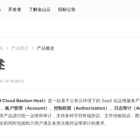
场
开发者
了解金山云
招标公告
热门搜索
云服务器
弹性IP
对象存储
IAM
机
产品简介
产品概述
述
9 19:26:12
Cloud Bastion Host）
是一款基于公有云环境下的 SaaS 化运维服务
ion）、账户管理（Account）、控制权限（Authorization）、日志审计（A
等产品进行统一运维和审计，支持多种字符终端协议、文件传输协议、图
全的同时也能助力用户满足各类法规对运维审计的要求。