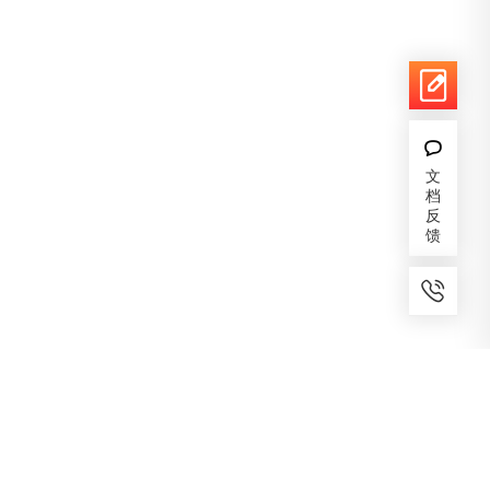
文
档
反
馈
7x24小时服务
免费备案