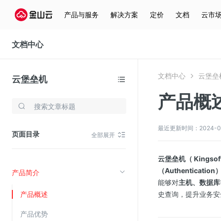
产品与服务
解决方案
定价
文档
云市
文档中心
文档中心
云堡垒
云堡垒机
产品概
存储与云分发
文件存储KPFS
最近更新时间：2024-04-1
页面目录
全部展开
CDN
对象存储(KS3)
云堡垒机（ Kingsoft 
（Authenticat
产品简介
云硬盘(EBS)
能够对
主机、数据库
文件存储KFS
产品概述
史查询，提升业务安
全站加速
产品优势
在线迁移服务