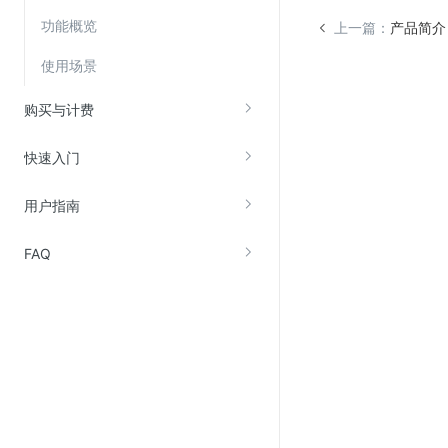
功能概览
上一篇：
产品简介
视频云服务
使用场景
云直播(KLS)
购买与计费
云转码(KET)
边缘节点计算
快速入门
云安全
用户指南
金山云云防火墙
FAQ
大模型应用防火墙
渗透测试
云堡垒机
高防IP(KAD)
DDoS原生高防
主机安全