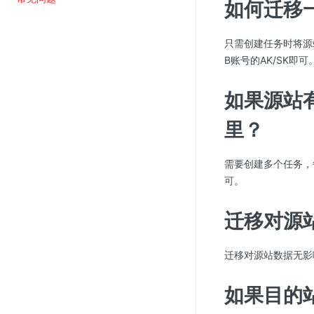
如何迁移
视频云服务
只需创建任务时将源站
B账号的AK/SK即可
云直播(KLS)
云转码(KET)
如果源站
边缘节点计算
里？
云安全
需要创建多个任务，
金山云云防火墙
可。
大模型应用防火墙
渗透测试
迁移对源
云堡垒机
迁移对源站数据无影
高防IP(KAD)
DDoS原生高防
如果目的
主机安全