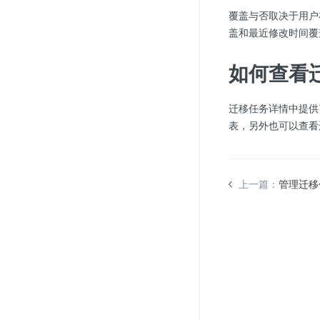
Web应用防火墙(WAF)
覆盖与否取决于用户
盖和最近修改时间覆
密钥管理服务
SSL证书管理
如何查看
云安全中心
应急响应
迁移任务详情中提供
表，另外也可以查看
合规性
资质认证
上一篇：
管理迁移
欧盟数据保护条例（GDPR）