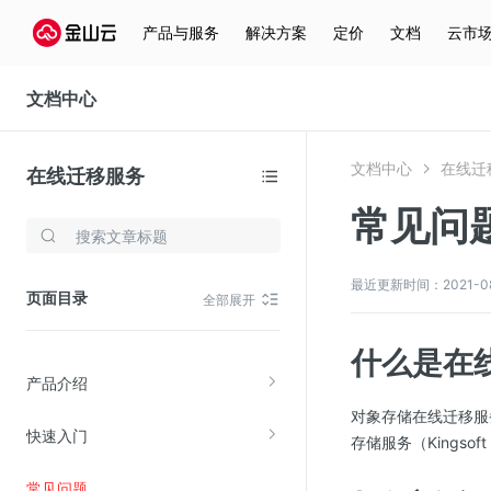
产品与服务
解决方案
定价
文档
云市
文档中心
文档中心
在线迁
在线迁移服务
常见问
存储与云分发
文件存储KPFS
最近更新时间：2021-08-3
页面目录
全部展开
CDN
对象存储(KS3)
什么是在
产品介绍
云硬盘(EBS)
对象存储在线迁移服
文件存储KFS
快速入门
存储服务（Kingsoft 
全站加速
常见问题
在线迁移服务