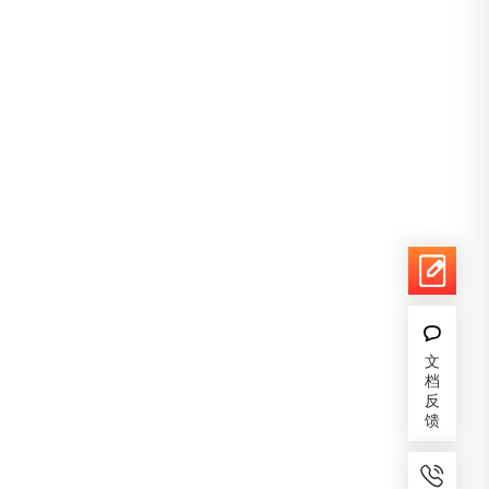
文
档
反
馈