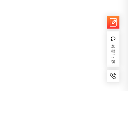
文
档
反
馈
7x24小时服务
免费备案