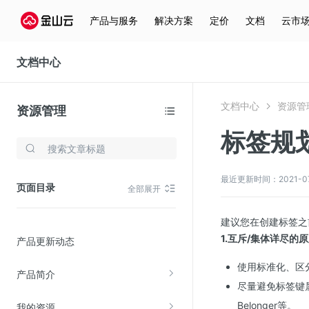
产品与服务
解决方案
定价
文档
云市
文档中心
文档中心
资源管
资源管理
标签规
存储与云分发
文件存储KPFS
最近更新时间：2021-07-1
页面目录
全部展开
CDN
对象存储(KS3)
建议您在创建标签之
1.互斥/集体详尽的
产品更新动态
云硬盘(EBS)
文件存储KFS
使用标准化、区
产品简介
尽量避免标签键属
全站加速
Belonger等。
我的资源
在线迁移服务