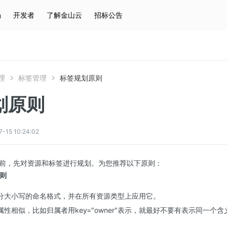
场
开发者
了解金山云
招标公告
热门搜索
云服务器
弹性IP
对象存储
IAM
理
标签管理
标签规划原则
划原则
5 10:24:02
前，先对资源和标签进行规划。为您推荐以下原则：
原则
分大小写的命名格式，并在所有资源类型上应用它。
性相似，比如归属者用key="owner"表示，就最好不要有表示同一个含