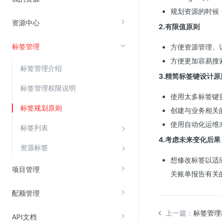
规划资源的时候
资源中心
视频云服务
2.有限值原则
云直播(KLS)
标签管理
方便资源管理、
云转码(KET)
方便更加容易搜
标签管理介绍
边缘节点计算
3.精简标签键设计原
标签管理权限说明
使用太多标签键
云安全
标签规划原则
创建与业务相关
金山云云防火墙
使用自动化运维
标签列表
大模型应用防火墙
4.考虑未来变化后果
资源标签
渗透测试
想修改标签以适
云堡垒机
项目管理
关账单报告有关
高防IP(KAD)
配额管理
DDoS原生高防
上一篇：
标签管理
主机安全
API文档