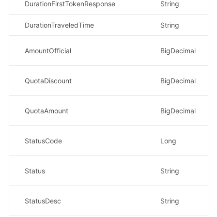
DurationFirstTokenResponse
String
首
DurationTraveledTime
String
传
官
AmountOfficial
BigDecimal
示
配
QuotaDiscount
BigDecimal
示
配
QuotaAmount
BigDecimal
示
H
StatusCode
Long
示
业
Status
String
示
状
StatusDesc
String
示