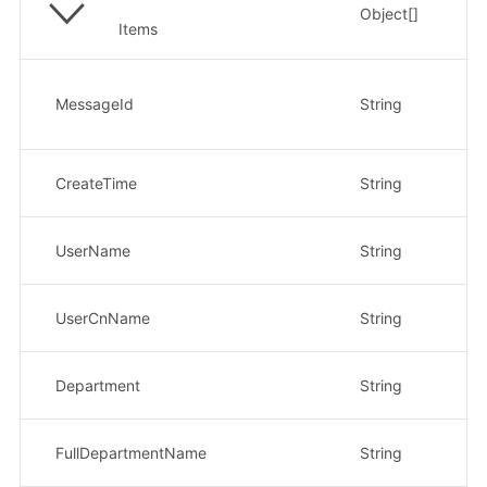
Object[]
日
Items
消
示
MessageId
String
6
创
CreateTime
String
示
用
UserName
String
示
用
UserCnName
String
示
部
Department
String
示
完
FullDepartmentName
String
示