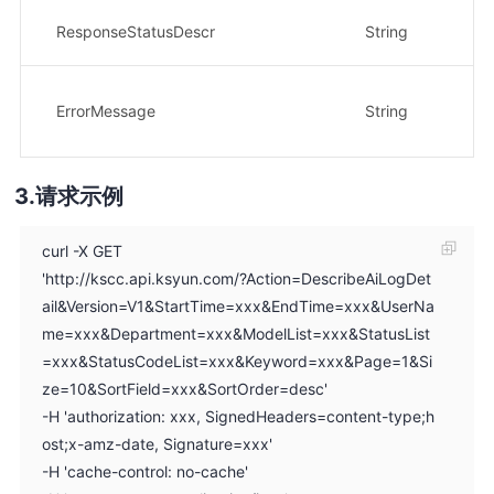
响
ResponseStatusDescr
String
示
错
示例
ErrorMessage
String
th
请求示例
curl -X GET
'http://kscc.api.ksyun.com/?Action=DescribeAiLogDet
ail&Version=V1&StartTime=xxx&EndTime=xxx&UserNa
me=xxx&Department=xxx&ModelList=xxx&StatusList
=xxx&StatusCodeList=xxx&Keyword=xxx&Page=1&Si
ze=10&SortField=xxx&SortOrder=desc'
-H 'authorization: xxx, SignedHeaders=content-type;h
ost;x-amz-date, Signature=xxx'
-H 'cache-control: no-cache'