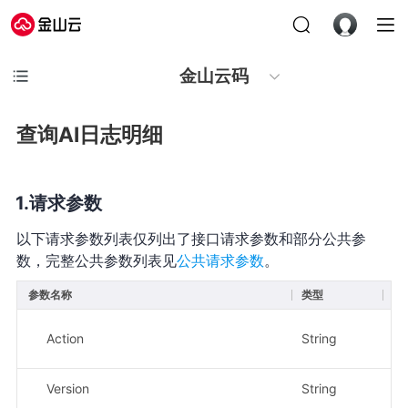
金山云码
查询AI日志明细
请求参数
以下请求参数列表仅列出了接口请求参数和部分公共参
数，完整公共参数列表见
公共请求参数
。
参数名称
类型
必
Action
String
是
Version
String
是