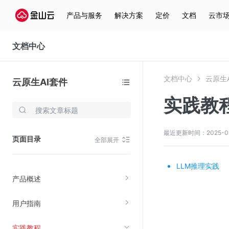
产品与服务
解决方案
定价
文档
云市
文档中心
文档中心
云原生
云原生AI套件
实践教
存储与云分发
文件存储KPFS
最近更新时间：2025-08-0
页面目录
全部展开
CDN
对象存储(KS3)
LLM推理实践
产品概述
云硬盘(EBS)
文件存储KFS
用户指南
全站加速
实践教程
在线迁移服务