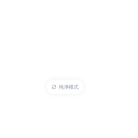
纯净模式
热门产品
账户管理
云服务器
管理控制台