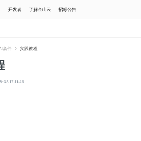
场
开发者
了解金山云
招标公告
热门搜索
云服务器
弹性IP
对象存储
IAM
AI套件
实践教程
程
8 17:11:46