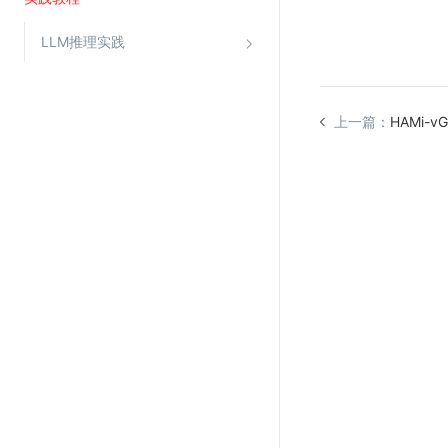
LLM推理实践
视频云服务
云直播(KLS)
云转码(KET)
上一篇：
HAMi-v
边缘节点计算
云安全
金山云云防火墙
大模型应用防火墙
渗透测试
云堡垒机
高防IP(KAD)
DDoS原生高防
主机安全