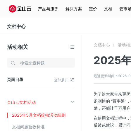
产品与服务
解决方案
定价
文档
云市
文档中心
文档中心
活动相
活动相关
2025
存储与云分发
文件存储KPFS
最近更新时间：2025-05-1
页面目录
全部展开
CDN
对象存储(KS3)
为了给大家带来更优
识渊博的 “百事通
金山云文档活动
云硬盘(EBS)
励，还能让千万用户
文件存储KFS
2025年5月文档捉虫活动细则
在使用文档过程中，
全站加速
反馈或建议，累计问
文档问题验收标准
在线迁移服务