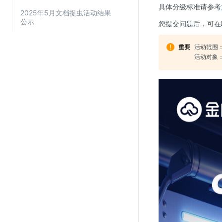
具体分级标准请参考
2025年5月文档捉虫活动结果
公示
您提交问题后，可在聆
视频云服务
云直播(KLS)
活动范围
活动对象
云转码(KET)
边缘节点计算
云安全
金山云云防火墙
大模型应用防火墙
渗透测试
云堡垒机
高防IP(KAD)
DDoS原生高防
主机安全