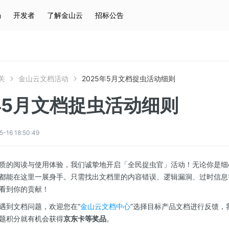
场
开发者
了解金山云
招标公告
热门搜索
云服务器
弹性IP
对象存储
IAM
关
金山云文档活动
2025年5月文档捉虫活动细则
年5月文档捉虫活动细则
6 18:50:49
质的阅读与使用体验，我们诚挚地开启「全民捉虫官」活动！无论你是细心
”，都能在这里一展身手。只需找出文档里的内容错误、逻辑漏洞、过时信
看到你的贡献！
遇到文档问题，欢迎您在“
金山云文档中心
”选择目标产品文档进行反馈，
题积分就有机会获得
京东卡等奖品
。