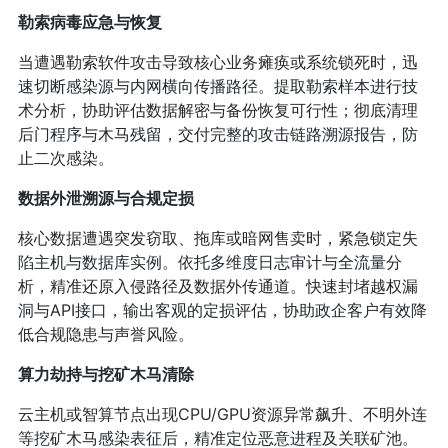
勒索病毒应急与恢复
当遭遇勒索软件攻击导致核心业务瘫痪或系统锁死时，迅
速切断感染源与内网横向传播路径。提取勒索样本进行技
术分析，协助评估数据解密与备份恢复可行性；彻底清理
后门程序与木马残留，交付完整的攻击链路溯源报告，防
止二次感染。
数据外泄溯源与合规定损
核心数据遭遇突发窃取、拖库或暗网售卖时，紧急锁定失
陷主机与数据库实例。依托多维度日志审计与全流量分
析，精准还原入侵路径及数据外传通道。快速封堵越权漏
洞与API接口，输出客观的定损评估，协助政企客户有效降
低合规隐患与声誉风险。
算力劫持与挖矿木马清除
云主机或智算节点出现CPU/GPU资源异常飙升、不明外连
等挖矿木马感染表征后，精准定位恶意进程及关联矿池。