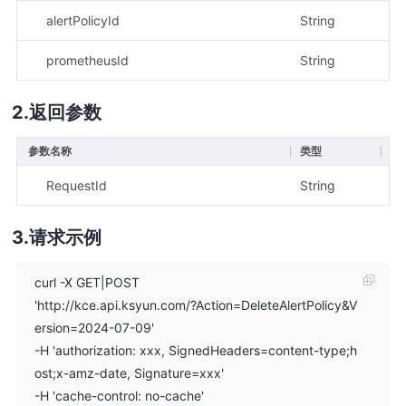
alertPolicyId
String
否
prometheusId
String
否
返回参数
参数名称
类型
描
RequestId
String
请
请求示例
curl -X GET|POST
'http://kce.api.ksyun.com/?Action=DeleteAlertPolicy&V
ersion=2024-07-09'
-H 'authorization: xxx, SignedHeaders=content-type;h
ost;x-amz-date, Signature=xxx'
-H 'cache-control: no-cache'