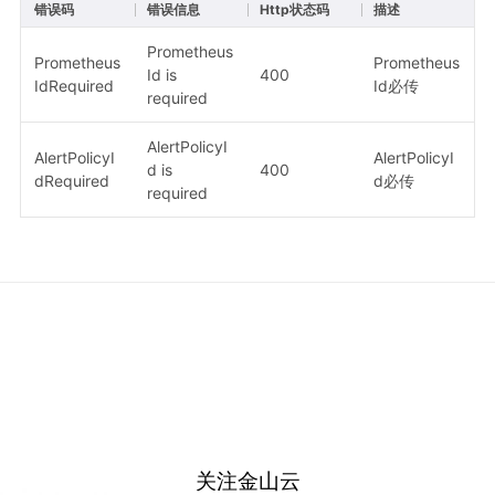
错误码
错误信息
Http状态码
描述
Prometheus
Prometheus
Prometheus
Id is
400
IdRequired
Id必传
required
AlertPolicyI
AlertPolicyI
AlertPolicyI
d is
400
dRequired
d必传
required
关注金山云