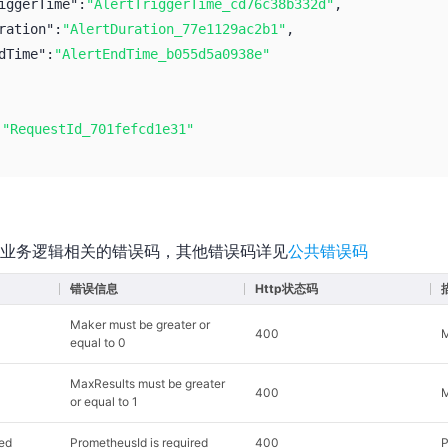
iggerTime":
"AlertTriggerTime_cd76c38b332d"
,
ration":
"AlertDuration_77e1129ac2b1"
,
dTime":
"AlertEndTime_b055d5a0938e"
:
"RequestId_701fefcd1e31"
业务逻辑相关的错误码，其他错误码详见
公共错误码
错误信息
Http状态码
Maker must be greater or
400
equal to 0
MaxResults must be greater
400
or equal to 1
ed
PrometheusId is required
400