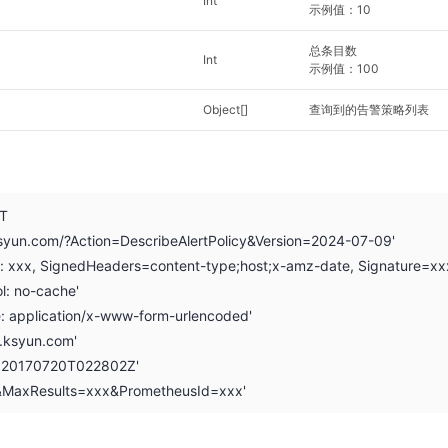
Int
示例值：10
总条目数
Int
示例值：100
Object[]
查询到的告警策略列表
ST
.ksyun.com/?Action=DescribeAlertPolicy&Version=2024-07-09'
on: xxx, SignedHeaders=content-type;host;x-amz-date, Signature=xx
l: no-cache'
e: application/x-www-form-urlencoded'
i.ksyun.com'
: 20170720T022802Z'
&MaxResults=xxx&PrometheusId=xxx'