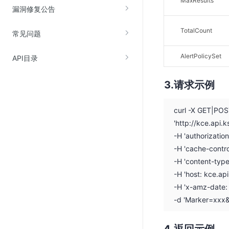
MaxResults
漏洞修复公告
SSL证书管理
云安全中心
TotalCount
常见问题
应急响应
AlertPolicySet
API目录
合规性
请求示例
资质认证
欧盟数据保护条例（GDPR）
curl -X GET|PO
'http://kce.api
-H 'authorizati
-H 'cache-contro
-H 'content-typ
-H 'host: kce.ap
-H 'x-amz-date
-d 'Marker=xxx