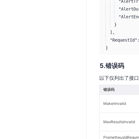
"AlertTr
"AlertDu
"AlertEn
}
]
,
"RequestId"
}
错误码
以下仅列出了接口
错误码
MakerInvalid
MaxResultsInvalid
PrometheusIdRequir