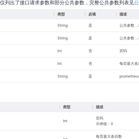
仅列出了接口请求参数和部分公共参数，完整公共参数列表见
公
类型
必填
描述
String
是
公共参数，本接
String
是
公共参数，本
Int
否
页码
Int
否
每页最大条
String
是
promethe
类型
描述
页码
Int
示例值：0
每页最大条目数