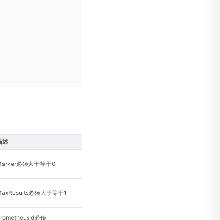
描述
Marker必须大于等于0
MaxResults必须大于等于1
PrometheusId必传