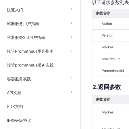
以下请求参数列表
云直播(KLS)
快速入门
参数名称
云转码(KET)
容器服务用户指南
Action
边缘节点计算
Version
容器服务2.0用户指南
云安全
Marker
托管Prometheus用户指南
金山云云防火墙
MaxResults
大模型应用防火墙
托管prometheus服务实践
渗透测试
PrometheusId
容器服务实践
云堡垒机
返回参数
高防IP(KAD)
API文档
DDoS原生高防
参数名称
SDK文档
主机安全
Marker
Web应用防火墙(WAF)
服务等级协议
密钥管理服务