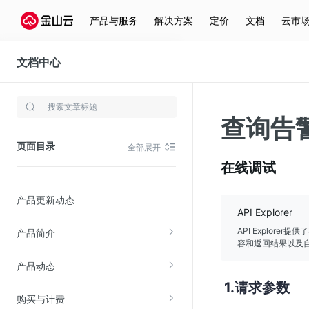
产品与服务
解决方案
定价
文档
云市
文档中心
容器服务(KCE)
存储与云分发
查询告
文件存储KPFS
页面目录
全部展开
CDN
在线调试
对象存储(KS3)
产品更新动态
云硬盘(EBS)
API Explorer
文件存储KFS
API Explor
产品简介
容和返回结果以及自
全站加速
产品动态
在线迁移服务
请求参数
购买与计费
视频云服务