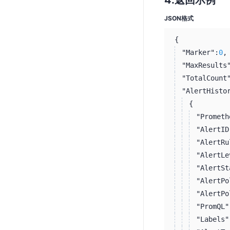
返回示例
JSON格式
{
"Marker":
0
,
"MaxResults
"TotalCount
"AlertHisto
{
"Prometh
"AlertID
"AlertRu
"AlertLe
"AlertSt
"AlertPo
"AlertPo
"PromQL"
"Labels"