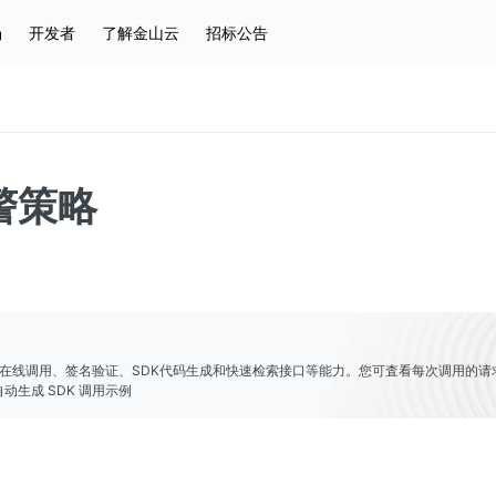
场
开发者
了解金山云
招标公告
热门搜索
云服务器
弹性IP
对象存储
IAM
警策略
er提供了在线调用、签名验证、SDK代码生成和快速检索接口等能力。您可査看每次调用的请
动生成 SDK 调用示例