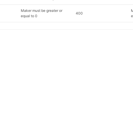
Maker must be greater or
M
400
equal to 0
e