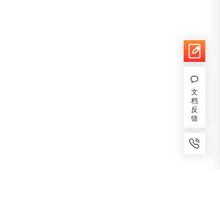
文
档
反
馈
7x24小时服务
免费备案