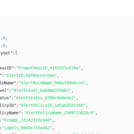
":
0
,
":
0
,
rySet":
[
eusID":
"PrometheusID_4191925c670a"
,
":
"AlertID_69f8ece3c64a"
,
leName":
"AlertRuleName_946efd9e6cce"
,
vel":
"AlertLevel_8ab88a370a61"
,
atus":
"AlertStatus_8780c9e8e4e2"
,
licyID":
"AlertPolicyID_1d5a6d581360"
,
licyName":
"AlertPolicyName_23d9723b24c4"
,
:
"PromQL_3f242237e940"
,
:
"Labels_0e60c333a362"
,